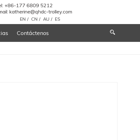
el: +86-177 6809 5212
ail:
katherine@qhdc-trolley.com
EN
/
CN
/
AU
/
ES
cias
Contáctenos