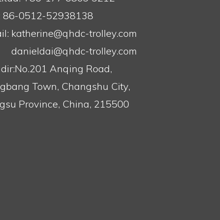
: 86-0512-52938138
l:
katherine@qhdc-trolley.com
danieldai@qhdc-trolley.com
dir:No.201 Anqing Road,
gbang Town, Changshu City,
ngsu Province, China, 215500