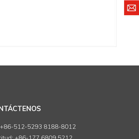
NTÁCTENOS
: +86-512-5293 8188-8012
titud: +86-177 6809 5212