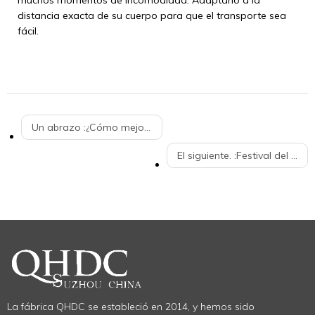
muchos momentos de incomodidad. Adaptarlo a la
distancia exacta de su cuerpo para que el transporte sea
fácil.
Un abrazo :
¿Cómo mejorar la experiencia de compra de comestibles? - carrito de compras
El siguiente. :
Festival del Bote del Dragón. 25 de junio de 2020.
La fábrica QHDC se estableció en 2014, y hemos sido