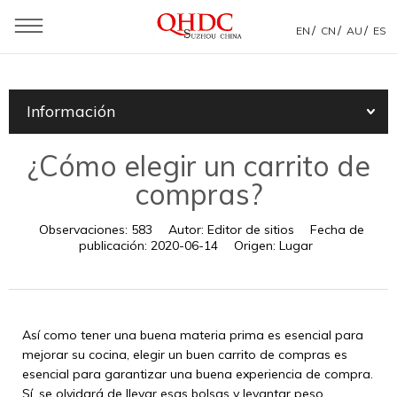
/
/
/
EN
CN
AU
ES
Usted está aquí：
Casa
»
Información
»
Noticias de productos
»
Información
¿Cómo elegir un carrito de compras?
¿Cómo elegir un carrito de
compras?
Observaciones:
583
Autor:
Editor de sitios
Fecha de
publicación:
2020-06-14
Origen:
Lugar
Así como tener una buena materia prima es esencial para
mejorar su cocina, elegir un buen carrito de compras es
esencial para garantizar una buena experiencia de compra.
Sí, se olvidará de llevar esas bolsas y levantar peso.