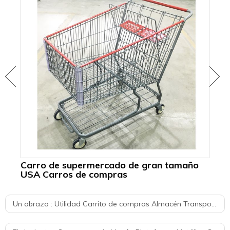
Carro de supermercado de gran tamaño
Ca
USA Carros de compras
Di
c
Un abrazo :
Utilidad Carrito de compras Almacén Transporte Carretilla de carga