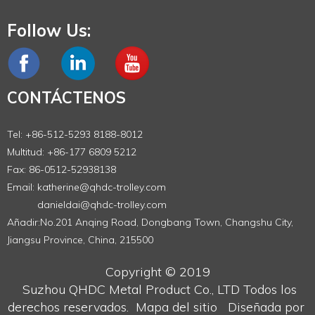
Follow Us:
CONTÁCTENOS
Tel: +86-512-5293 8188-8012
Multitud: +86-177 6809 5212
Fax: 86-0512-52938138
Email:
katherine@qhdc-trolley.com
danieldai@qhdc-trolley.com
Añadir:No.201 Anqing Road, Dongbang Town, Changshu City,
Jiangsu Province, China, 215500
Copyright © 2019
Suzhou QHDC Metal Product Co., LTD
Todos los
derechos reservados.
Mapa del sitio
Diseñada por