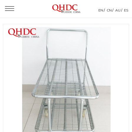
/
/
/
EN
CN
AU
ES
Estás aquí：
Casa
»
Productos
»
Carro de almacén
»
Carro de transporte de malla Carro de plataforma de
almacén de 6 ruedas grande