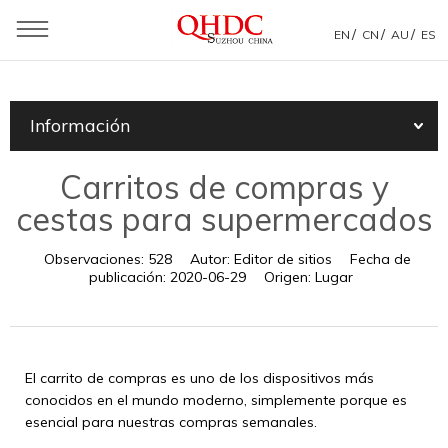
/
/
/
EN
CN
AU
ES
Usted está aquí：
Casa
»
Información
»
Noticias de productos
»
Información
Carritos de compras y cestas para supermercados
Carritos de compras y
cestas para supermercados
Observaciones:
528
Autor:
Editor de sitios
Fecha de
publicación:
2020-06-29
Origen:
Lugar
El carrito de compras es uno de los dispositivos más
conocidos en el mundo moderno, simplemente porque es
esencial para nuestras compras semanales.