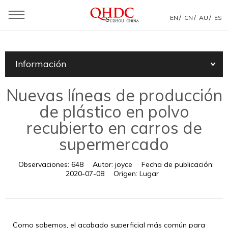
/
/
/
EN
CN
AU
ES
Usted está aquí：
Casa
»
Información
»
Noticias de la compañía
»
Información
Nuevas líneas de producción de plástico en polvo
recubierto en carros de supermercado
Nuevas líneas de producción
de plástico en polvo
recubierto en carros de
supermercado
Observaciones:
648
Autor:
joyce
Fecha de publicación:
2020-07-08
Origen:
Lugar
Como sabemos, el acabado superficial más común para