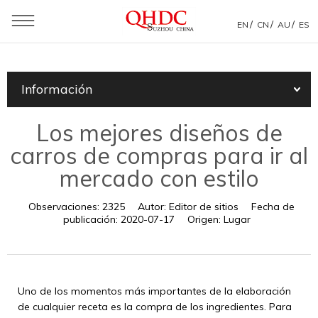
/
/
/
EN
CN
AU
ES
Usted está aquí：
Casa
»
Información
»
Noticias de productos
»
Información
Los mejores diseños de carros de compras para ir al
mercado con estilo
Los mejores diseños de
carros de compras para ir al
mercado con estilo
Observaciones:
2325
Autor:
Editor de sitios
Fecha de
publicación:
2020-07-17
Origen:
Lugar
Uno de los momentos más importantes de la elaboración
de cualquier receta es la compra de los ingredientes. Para