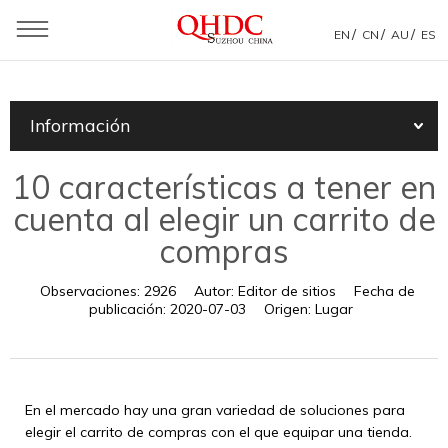
/
/
/
EN
CN
AU
ES
Usted está aquí：
Casa
»
Información
»
Noticias de productos
»
Información
10 características a tener en cuenta al elegir un carrito de
compras
10 características a tener en
cuenta al elegir un carrito de
compras
Observaciones:
2926
Autor:
Editor de sitios
Fecha de
publicación:
2020-07-03
Origen:
Lugar
En el mercado hay una gran variedad de soluciones para
elegir el carrito de compras con el que equipar una tienda.