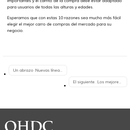
importantes y el carrito de la compra debe estar adaptado
para usuarios de todas las alturas y edades.
Esperamos que con estas 10 razones sea mucho más fácil
elegir el mejor carro de compras del mercado para su
negocio.
Un abrazo :
Nuevas líneas de producción de plástico en polvo recubierto en carros de supermercado
El siguiente. :
Los mejores diseños de carros de compras para ir al mercado con estilo