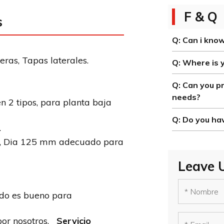
F & Q
s
Q:
Can i know
eras, Tapas laterales.
Q:
Where is 
Q:
Can you pr
needs?
 2 tipos, para planta baja
Q:
Do you hav
.
, Dia 125 mm adecuado para
Leave 
ado es bueno para
Supermer
compras 
or nosotros.
Servicio