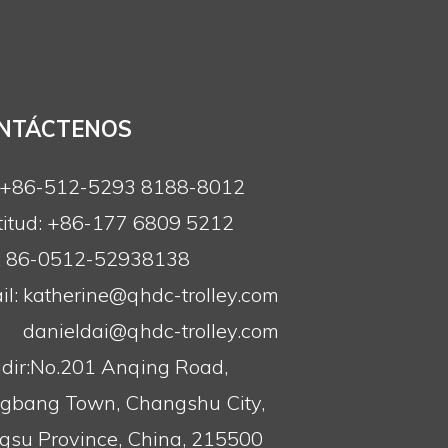
cado Heavy Duty 275L Carrito de
grande Acero Carrito de mano Precios
NTÁCTENOS
: +86-512-5293 8188-8012
titud: +86-177 6809 5212
: 86-0512-52938138
l:
katherine@qhdc-trolley.com
danieldai@qhdc-trolley.com
dir:No.201 Anqing Road,
gbang Town, Changshu City,
ngsu Province, China, 215500