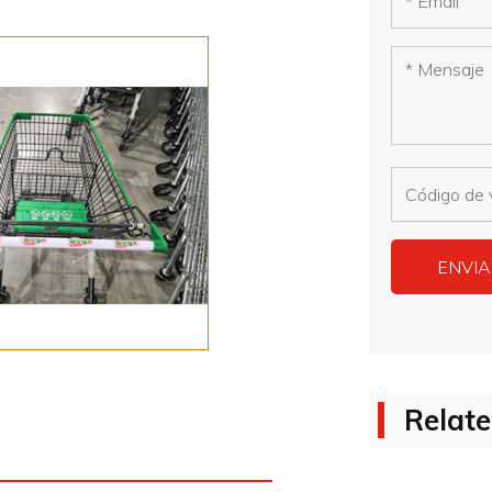
Relate
Euro 80L 
recubiert