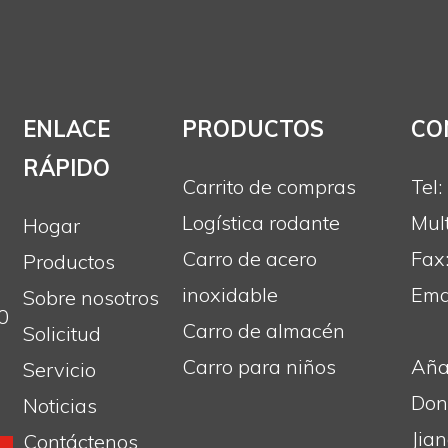
Supermer
compras 
ENLACE
PRODUCTOS
CO
RÁPIDO
Carrito de compras
Tel
Logística rodante
Mul
Hogar
Carro de acero
Fax
Productos
inoxidable
Emai
Sobre nosotros
0
Carro de almacén
Solicitud
Carro para niños
Aña
Servicio
Don
Noticias
Jia
Contáctenos