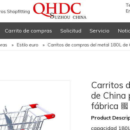
T
Em
os Shopfitting
Carrito de compras
Solicitud
Servicio
Noti
pras
»
Estilo euro
»
Carritos de compras del metal 180L de 
Carritos 
de China 
fábrica
Product Descrip
capacidad 180