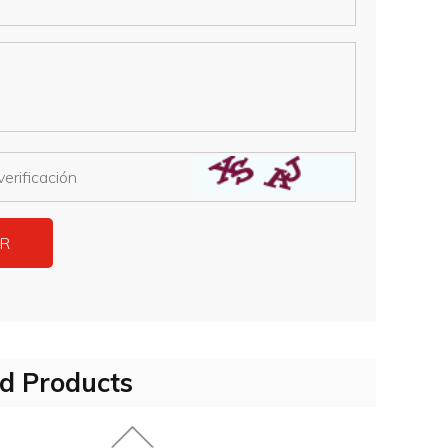
d Products
Carrito de compras gris brillante
o