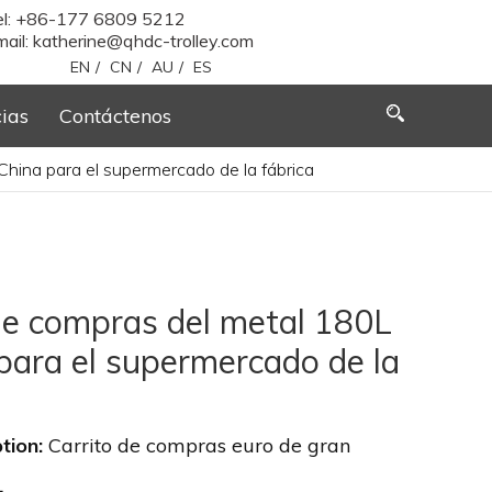
el: +86-177 6809 5212
ail:
katherine@qhdc-trolley.com
EN
/
CN
/
AU
/
ES
cias
Contáctenos
China para el supermercado de la fábrica
de compras del metal 180L
para el supermercado de la
tion:
Carrito de compras euro de gran
L