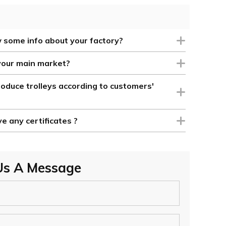
 some info about your factory?
your main market?
oduce trolleys according to customers'
e any certificates ?
Us A Message
cado Heavy Duty 275L Carrito de
grande Acero Carrito de mano Precios