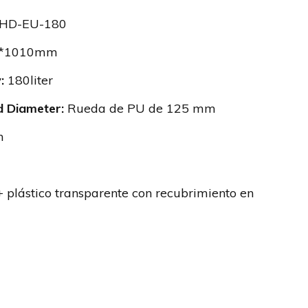
JHD-EU-180
5*1010mm
:
180liter
 Diameter:
Rueda de PU de 125 mm
m
 plástico transparente con recubrimiento en
or mayor Big Shopping Trolley Grocery
buen precio