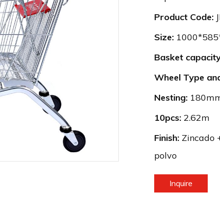
Product Code:
Size:
1000*58
Basket capacity
Wheel Type and
Nesting:
180m
10pcs:
2.62m
Finish:
Zincado +
polvo
240L al p
Inquire
Cart con 