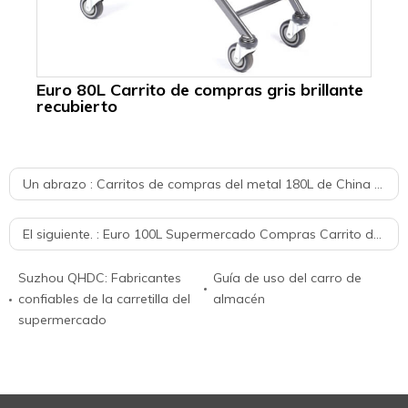
Euro 80L Carrito de compras gris brillante
recubierto
Ca
a
Ch
Un abrazo :
Carritos de compras del metal 180L de China para el supermercado de la fábrica
El siguiente. :
Euro 100L Supermercado Compras Carrito de la compra con asiento infantil Precio
Suzhou QHDC: Fabricantes
Guía de uso del carro de
confiables de la carretilla del
almacén
supermercado