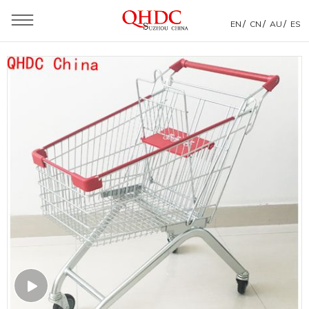
/
/
/
EN
CN
AU
ES
Estás aquí：
Casa
»
Productos
»
Carrito de compras
»
Estilo euro
»
Euro 60 litros Fabricante chino Carrito de supermercado
Carros de compras de metal